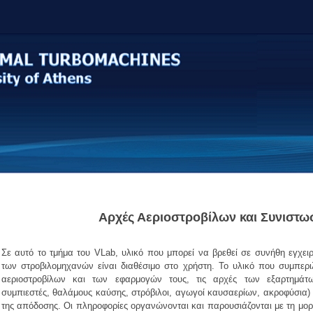
Αρχές Αεριοστροβίλων και Συνιστω
Σε αυτό το τμήμα του VLab, υλικό που μπορεί να βρεθεί σε συνήθη εγχειρ
των στροβιλομηχανών είναι διαθέσιμο στο χρήστη. Το υλικό που συμπερι
αεριοστροβίλων και των εφαρμογών τους, τις αρχές των εξαρτημάτω
συμπιεστές, θαλάμους καύσης, στρόβιλοι, αγωγοί καυσαερίων, ακροφύσια) 
της απόδοσης. Οι πληροφορίες οργανώνονται και παρουσιάζονται με τη μορ