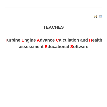
TEACHES
T
urbine
E
ngine
A
dvance
C
alculation and
H
ealth
assessment
E
ducational
S
oftware