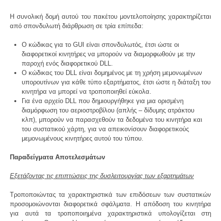
Η συνολική δομή αυτού του πακέτου μοντελοποίησης χαρακτηρίζεται
από σπονδυλωτή διάρθρωση σε τρία επίπεδα:
Ο κώδικας για το GUI είναι σπονδυλωτός, έτσι ώστε οι
διαφορετικοί κινητήρες να μπορούν να διαμορφωθούν με την
παροχή ενός διαφορετικού DLL.
Ο κώδικας του DLL είναι δομημένος με τη χρήση μεμονωμένων
υπορουτίνων για κάθε τύπο εξαρτήματος, έτσι ώστε η διάταξη του
κινητήρα να μπορεί να τροποποιηθεί εύκολα.
Για ένα αρχείο DLL που δημιουργήθηκε για μια ορισμένη
διαμόρφωση του αεριοστροβίλου (απλής – δίδυμης ατράκτου
κλπ), μπορούν να παρασχεθούν τα δεδομένα του κινητήρα και
του συστατικού χάρτη, για να απεικονίσουν διαφορετικούς
μεμονωμένους κινητήρες αυτού του τύπου.
Παραδείγματα Αποτελεσμάτων
Εξετάζοντας τις επιπτώσεις της δυσλειτουργίας των εξαρτημάτων
Τροποποιώντας τα χαρακτηριστικά των επιδόσεων των συστατικών
προσομοιώνονται διαφορετικά σφάλματα. Η απόδοση του κινητήρα
για αυτά τα τροποποιημένα χαρακτηριστικά υπολογίζεται στη