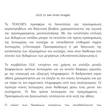
click to see more images
Το TEACHES προσφέρει τη δυνατότητα για προσομοίωση
αεριοστροβίλων και διάγνωση βλαβών χρησιμοποιώντας την τεχνική
της προσαρμοσμένης μοντελοποίησης. Με την κατάλληλη επιλογή
των δεδομένων εισόδου μπορεί να εκτελέσει είτε άμεση προσομοίωση
της λειτουργίας του κινητήρα σε οποιοδήποτε επιθυμητό σημείο
λειτουργίας («Λειτουργία Προσομοίωσης») ή μία διάγνωση της
κατάστασης των εξαρτημάτων του κινητήρα, όταν είναι διαθέσιμο ένα
σύνολο των δεδομένων των μετρήσεων («Κατάσταση Διάγνωσης»).
Το περιβάλλον GUI, επιτρέπει στο χρήστη να επιλέξει μεταξύ
διαφορετικών τρόπων λειτουργίας και να εκτελεί διάφορες εργασίες
με την εισαγωγή και εξαγωγή πληροφοριών. Η διαδραστική κύρια
οθόνη χρησιμοποιείται για να ελέγξει τις πιο κοινές λειτουργίες και για
να πάρει τις πιο σημαντικές πληροφορίες από τους υπολογισμούς. Οι
λιγότερο κοινές λειτουργίες είναι διαθέσιμες μέσω ενός μενού του
συστήματος. Οι δύο τρόποι λειτουργίας του προγράμματος -
Προσομοίωση και Διαγνωστική- επιλέγονται από αυτή την οθόνη.
Ο ρόλος των διαφόρων τμημάτων του περιβάλλοντος του